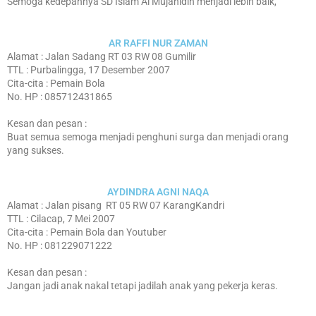
Semoga kedepannya SD Islam Al Mujahidin menjadi lebih baik,
AR RAFFI NUR ZAMAN
Alamat : Jalan Sadang RT 03 RW 08 Gumilir
TTL : Purbalingga, 17 Desember 2007
Cita-cita : Pemain Bola
No. HP : 085712431865
Kesan dan pesan :
Buat semua semoga menjadi penghuni surga dan menjadi orang
yang sukses.
AYDINDRA AGNI NAQA
Alamat : Jalan pisang RT 05 RW 07 KarangKandri
TTL : Cilacap, 7 Mei 2007
Cita-cita : Pemain Bola dan Youtuber
No. HP : 081229071222
Kesan dan pesan :
Jangan jadi anak nakal tetapi jadilah anak yang pekerja keras.