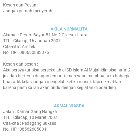
Kesan dan Pesan :
Agenda
Jangan pernah menyerah
Pengumuman
AKILA NURMALITA
Download
Alamat : Perum Bayur B1 No 2 Cilacap Utara
TTL : Cilacap, 16 Januari 2007
Video
Cita-cita : Arsitek
No. HP : 089690883376
Kesan dan pesan :
Aku bersyukur bisa bersekolah di SD Islam Al Mujahidin bisa hafal 2
juz dan bertemu dengan teman-teman yang membuat aku bahagia.
buat adik kelas jangan mengeluh ketika masuk tapi nikmatilah
karena pasti kalian akan rindu dengan kegiatan di boarding.
AKMAL VIASDA
Jalan : Damar Gang Nangka
TTL : Cilacap, 10 Maret 2007
Cita-cita : Pedagang Sukses
No. HP : 08562605031