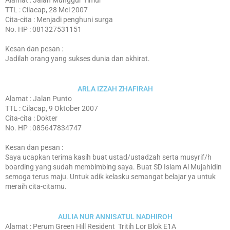
Alamat : Jalan Munggur Timur
TTL : Cilacap, 28 Mei 2007
Cita-cita : Menjadi penghuni surga
No. HP : 081327531151
Kesan dan pesan :
Jadilah orang yang sukses dunia dan akhirat.
ARLA IZZAH ZHAFIRAH
Alamat : Jalan Punto
TTL : Cilacap, 9 Oktober 2007
Cita-cita : Dokter
No. HP : 085647834747
Kesan dan pesan :
Saya ucapkan terima kasih buat ustad/ustadzah serta musyrif/h
boarding yang sudah membimbing saya. Buat SD Islam Al Mujahidin
semoga terus maju. Untuk adik kelasku semangat belajar ya untuk
meraih cita-citamu.
AULIA NUR ANNISATUL NADHIROH
Alamat : Perum Green Hill Resident Tritih Lor Blok E1A