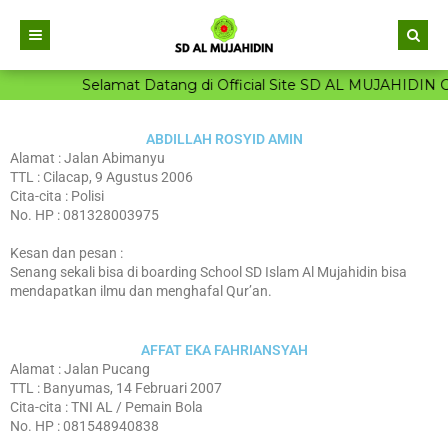
Selamat Datang di Official Site SD AL MUJAHIDIN Cilac
Beranda
PROFIL
ABDILLAH ROSYID AMIN
Alamat : Jalan Abimanyu
PENDIDIK
Sejarah Singkat
TTL : Cilacap, 9 Agustus 2006
Cita-cita : Polisi
KESISWAAN
Sambutan Kepala Sekolah
Wali Kelas
No. HP : 081328003975
PROGRAM UNGGULAN
Visi & Misi
Tenaga Kependidikan
Materi & Tugas
Kesan dan pesan :
Senang sekali bisa di boarding School SD Islam Al Mujahidin bisa
GALERI
Tujuan Sekolah
Pendidik
Data Siswa
Program Tahfidz Al-Qur’an
mendapatkan ilmu dan menghafal Qur’an.
BERITA TERBARU
Sarana & Prasarana
Karyawan
Blog Siswa
Kurikulum Integratif Ilmu Umum dan Agama
Prestasi
AFFAT EKA FAHRIANSYAH
PPDB 2025
Struktur Organisasi
Blog Guru
Alumni
Ekstrakurikuler Islami untuk Pengembangan
Fasilitas
Alamat : Jalan Pucang
Karakter
TTL : Banyumas, 14 Februari 2007
CONTACT
INPUT DATA ALUMI
Ektra Kurikuler
Cita-cita : TNI AL / Pemain Bola
Pendidikan Karakter dan Akhlak Islami
No. HP : 081548940838
Berita