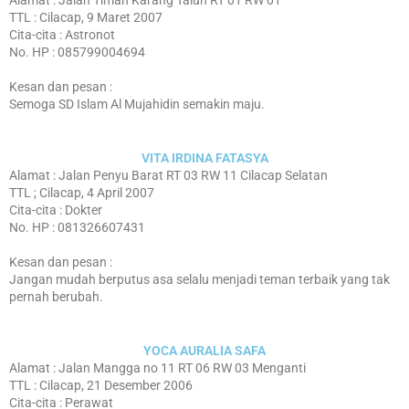
Alamat : Jalan Timah Karang Talun RT 01 RW 01
TTL : Cilacap, 9 Maret 2007
Cita-cita : Astronot
No. HP : 085799004694
Kesan dan pesan :
Semoga SD Islam Al Mujahidin semakin maju.
VITA IRDINA FATASYA
Alamat : Jalan Penyu Barat RT 03 RW 11 Cilacap Selatan
TTL ; Cilacap, 4 April 2007
Cita-cita : Dokter
No. HP : 081326607431
Kesan dan pesan :
Jangan mudah berputus asa selalu menjadi teman terbaik yang tak
pernah berubah.
YOCA AURALIA SAFA
Alamat : Jalan Mangga no 11 RT 06 RW 03 Menganti
TTL : Cilacap, 21 Desember 2006
Cita-cita : Perawat