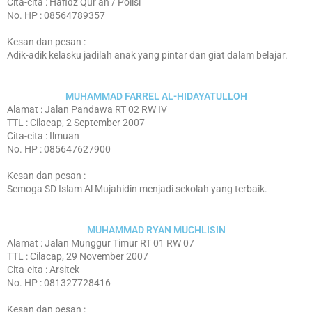
Cita-cita : Hafidz Qur’an / Polisi
No. HP : 08564789357
Kesan dan pesan :
Adik-adik kelasku jadilah anak yang pintar dan giat dalam belajar.
MUHAMMAD FARREL AL-HIDAYATULLOH
Alamat : Jalan Pandawa RT 02 RW IV
TTL : Cilacap, 2 September 2007
Cita-cita : Ilmuan
No. HP : 085647627900
Kesan dan pesan :
Semoga SD Islam Al Mujahidin menjadi sekolah yang terbaik.
MUHAMMAD RYAN MUCHLISIN
Alamat : Jalan Munggur Timur RT 01 RW 07
TTL : Cilacap, 29 November 2007
Cita-cita : Arsitek
No. HP : 081327728416
Kesan dan pesan :