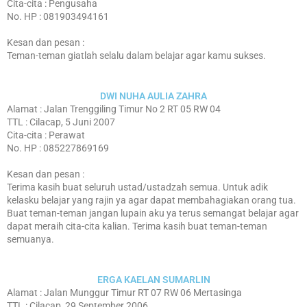
Cita-cita : Pengusaha
No. HP : 081903494161
Kesan dan pesan :
Teman-teman giatlah selalu dalam belajar agar kamu sukses.
DWI NUHA AULIA ZAHRA
Alamat : Jalan Trenggiling Timur No 2 RT 05 RW 04
TTL : Cilacap, 5 Juni 2007
Cita-cita : Perawat
No. HP : 085227869169
Kesan dan pesan :
Terima kasih buat seluruh ustad/ustadzah semua. Untuk adik
kelasku belajar yang rajin ya agar dapat membahagiakan orang tua.
Buat teman-teman jangan lupain aku ya terus semangat belajar agar
dapat meraih cita-cita kalian. Terima kasih buat teman-teman
semuanya.
ERGA KAELAN SUMARLIN
Alamat : Jalan Munggur Timur RT 07 RW 06 Mertasinga
TTL : Cilacap, 29 September 2006