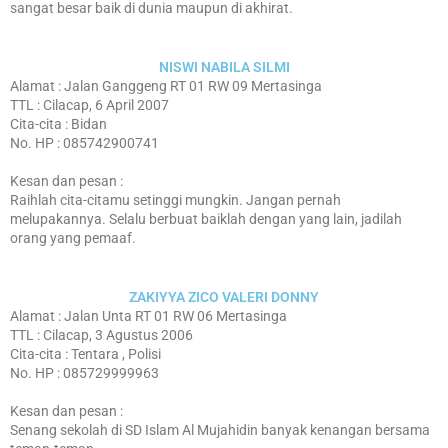
sangat besar baik di dunia maupun di akhirat.
NISWI NABILA SILMI
Alamat : Jalan Ganggeng RT 01 RW 09 Mertasinga
TTL : Cilacap, 6 April 2007
Cita-cita : Bidan
No. HP : 085742900741
Kesan dan pesan :
Raihlah cita-citamu setinggi mungkin. Jangan pernah
melupakannya. Selalu berbuat baiklah dengan yang lain, jadilah
orang yang pemaaf.
ZAKIYYA ZICO VALERI DONNY
Alamat : Jalan Unta RT 01 RW 06 Mertasinga
TTL : Cilacap, 3 Agustus 2006
Cita-cita : Tentara , Polisi
No. HP : 085729999963
Kesan dan pesan :
Senang sekolah di SD Islam Al Mujahidin banyak kenangan bersama