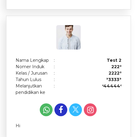
Nama Lengkap
:
Test 2
Nomer Induk
:
222²
Kelas / Jurusan
:
2222²
Tahun Lulus
:
³3333³
Melanjutkan
:
⁴44444⁴
pendidikan ke
Hi