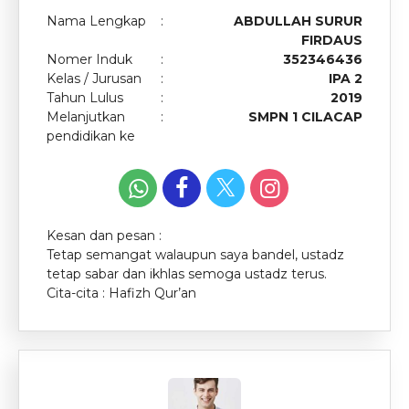
Nama Lengkap
:
ABDULLAH SURUR
FIRDAUS
Nomer Induk
:
352346436
Kelas / Jurusan
:
IPA 2
Tahun Lulus
:
2019
Melanjutkan
:
SMPN 1 CILACAP
pendidikan ke
Kesan dan pesan :
Tetap semangat walaupun saya bandel, ustadz
tetap sabar dan ikhlas semoga ustadz terus.
Cita-cita : Hafizh Qur’an