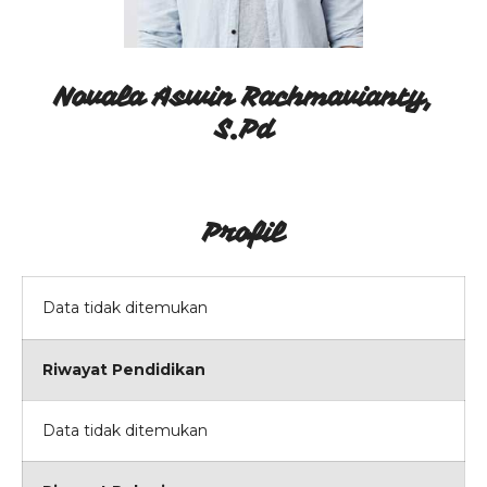
Agenda
Pengumuman
Novala Aswin Rachmavianty,
Download
S.Pd
Video
Profil
Data tidak ditemukan
Riwayat Pendidikan
Data tidak ditemukan