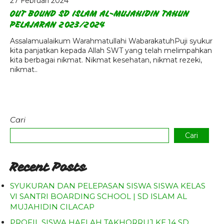
27 Februari 2024
Agenda
OUT BOUND SD ISLAM AL-MUJAHIDIN TAHUN
PELAJARAN 2023/2024
Pengumuman
Assalamualaikum Warahmatullahi WabarakatuhPuji syukur
Download
kita panjatkan kepada Allah SWT yang telah melimpahkan
kita berbagai nikmat. Nikmat kesehatan, nikmat rezeki,
Video
nikmat..
Cari
Cari
Recent Posts
SYUKURAN DAN PELEPASAN SISWA SISWA KELAS
VI SANTRI BOARDING SCHOOL | SD ISLAM AL
MUJAHIDIN CILACAP
PROFIL SISWA HAFLAH TAKHORRUJ KE 14 SD