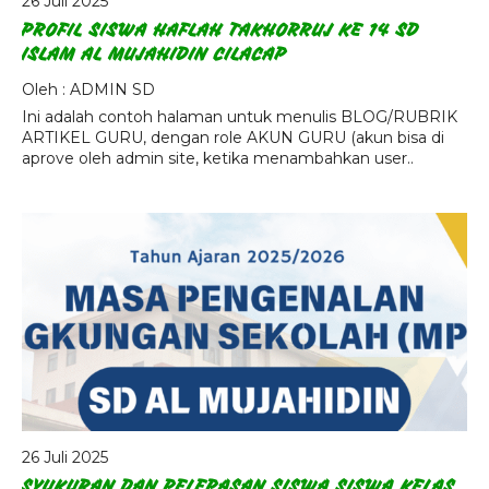
26 Juli 2025
Agenda
PROFIL SISWA HAFLAH TAKHORRUJ KE 14 SD
ISLAM AL MUJAHIDIN CILACAP
Pengumuman
Oleh : ADMIN SD
Download
Ini adalah contoh halaman untuk menulis BLOG/RUBRIK
ARTIKEL GURU, dengan role AKUN GURU (akun bisa di
Video
aprove oleh admin site, ketika menambahkan user..
26 Juli 2025
SYUKURAN DAN PELEPASAN SISWA SISWA KELAS