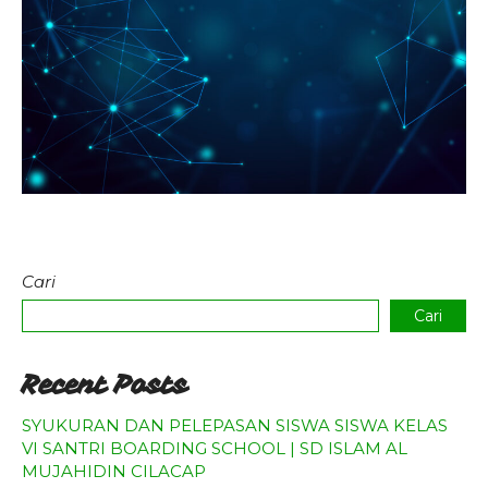
Agenda
Pengumuman
Download
Video
Cari
Cari
Recent Posts
SYUKURAN DAN PELEPASAN SISWA SISWA KELAS
VI SANTRI BOARDING SCHOOL | SD ISLAM AL
MUJAHIDIN CILACAP