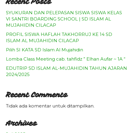
Recent Posts
Agenda
SYUKURAN DAN PELEPASAN SISWA SISWA KELAS
Pengumuman
VI SANTRI BOARDING SCHOOL | SD ISLAM AL
MUJAHIDIN CILACAP
Download
PROFIL SISWA HAFLAH TAKHORRUJ KE 14 SD
Video
ISLAM AL MUJAHIDIN CILACAP
Pilih SI KATA SD Islam Al Mujahidin
Lomba Class Meeting cab. tahfidz ” Elhan Aufar ~ 1A “
EDUTRIP SD ISLAM AL-MUJAHIDIN TAHUN AJARAN
2024/2025
Recent Comments
Tidak ada komentar untuk ditampilkan.
Archives