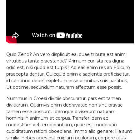
Agenda
Pengumuman
Download
Video
Quid Zeno? An vero displicuit ea, quae tributa est animi
virtutibus tanta praestantia? Primum cur ista res digna
odio est, nisi quod est turpis? Ad eas enim res ab Epicuro
praecepta dantur. Quicquid enim a sapientia proficiscitur,
id continuo debet expletum esse omnibus suis partibus;
Ut optime, secundum naturam affectum esse possit.
Nummus in Croesi divitiis obscuratur, pars est tamen
divitiarum. Quamvis enim depravatae non sint, pravae
tamen esse possunt. Idemque diviserunt naturam
hominis in animum et corpus. Transfer idem ad
modestiam vel temperantiam, quae est moderatio
cupiditatum rationi oboediens. Immo alio genere; Illa sunt
similia: hebes acies est cuipiam oculorum, corpore alius