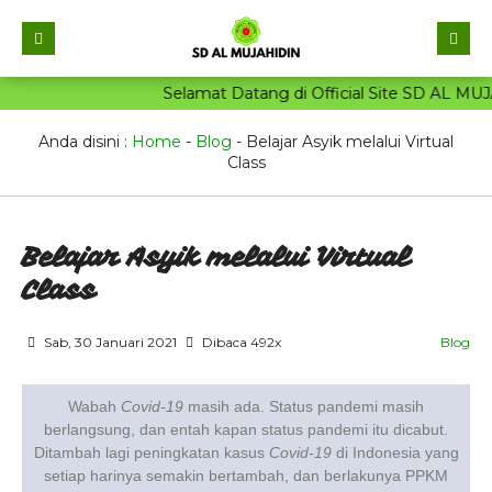
Selamat Datang di Official Site SD AL MUJA
Beranda
PROFIL
Anda disini :
Home
-
Blog
-
Belajar Asyik melalui Virtual
Class
PENDIDIK
Sejarah Singkat
KESISWAAN
Sambutan Kepala Sekolah
Wali Kelas
Belajar Asyik melalui Virtual
PROGRAM UNGGULAN
Visi & Misi
Tenaga Kependidikan
Materi & Tugas
Class
GALERI
Tujuan Sekolah
Pendidik
Data Siswa
Program Tahfidz Al-Qur’an
Sab, 30 Januari 2021
Dibaca 492x
Blog
BERITA TERBARU
Sarana & Prasarana
Karyawan
Blog Siswa
Kurikulum Integratif Ilmu Umum dan Agama
Prestasi
PPDB 2025
Struktur Organisasi
Blog Guru
Alumni
Ekstrakurikuler Islami untuk Pengembangan
Fasilitas
Wabah
Covid-19
masih ada. Status pandemi masih
Karakter
berlangsung, dan entah kapan status pandemi itu dicabut.
CONTACT
INPUT DATA ALUMI
Ektra Kurikuler
Pendidikan Karakter dan Akhlak Islami
Ditambah lagi peningkatan kasus
Covid-19
di Indonesia yang
Berita
setiap harinya semakin bertambah, dan berlakunya PPKM